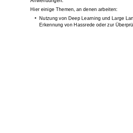
Anwendungen.
Hier einige Themen, an denen arbeiten:
Nutzung von Deep Learning und Large Lang
Erkennung von Hassrede oder zur Überprü
Entwicklung von KI-basierten Matchmaking-
Klassifikation von Web-Content.
Erkennung von Mustern in der Technologie
Analyse von Softwaresystemen hinsichtlich 
Zukunftsfähigkeit.
Analyse der Auswirkungen persönlicher, soz
Softwareentwicklung, insbesondere in ver