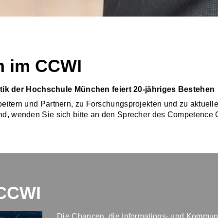
n im CCWI
ik der Hochschule München feiert 20-jähriges Bestehen
arbeitern und Partnern, zu Forschungsprojekten und zu aktue
sind, wenden Sie sich bitte an den Sprecher des Competence 
 CCWI
Die Chancen, die Informations- und Kommunik