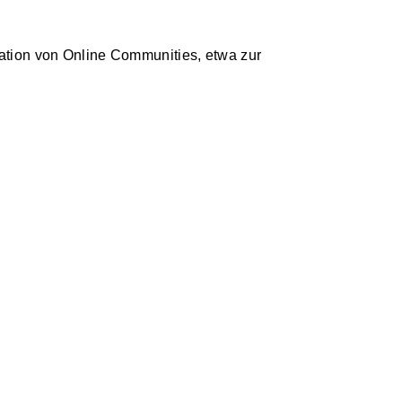
tion von Online Communities, etwa zur
ndustrie und in der Forschung über die
pfehlungen für Softwarearchitekten.
Sicherheit, Angreifbarkeit und
t von Arbeitsergebnissen in der