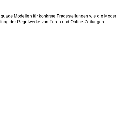
uage Modellen für konkrete Fragestellungen wie die Modera
fung der Regelwerke von Foren und Online-Zeitungen.
Diensten, etwa zur Suche nach geeigneten Partnern in der I
nutzung bei der Softwareentwicklung zur Generierung von Em
Softwarequalität, Wartbarkeit, Komplexität, Zuverlässigkeit, 
iokultureller und organisatorischer Einflüsse auf die Qualitä
teilter Entwicklungsumgebung mit agilen Methoden.
CCWI | Hochschule München University of Applied Sciences
Impressum
Datenschutz
Barrierefreiheit
Cookies